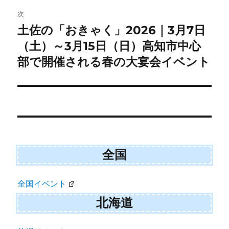
ー
次
土佐の「おきゃく」2026｜3月7日
次
シ
の
（土）～3月15日（日）高知市中心
ョ
投
部で開催される春の大宴会イベント
ン
稿:
全国
全国イベント
北海道