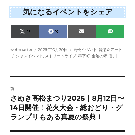
気になるイベントをシェア
Share
Share
Share
Share
X
F
E
S
on
on
on
on
(
a
m
M
T
c
a
S
w
e
i
投
投
カ
webmaster
2025年10月30日
高松イベント
,
音楽＆アート
i
b
l
稿
タ
稿
テ
ジャズイベント
,
ストリートライブ
,
琴平町
,
金陵の郷
,
香川
t
o
者
グ
日:
ゴ
t
o
e
k
リ
r
ー
)
投
前
稿
さぬき高松まつり2025｜8月12日〜
前
の
14日開催！花火大会・総おどり・グ
ナ
投
ランプリもある真夏の祭典！
ビ
稿:
ゲ