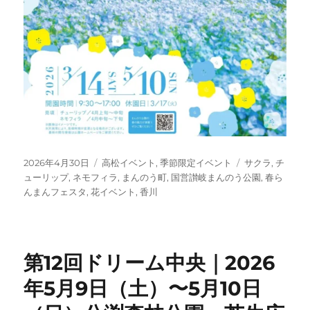
投
カ
タ
2026年4月30日
高松イベント
,
季節限定イベント
サクラ
,
チ
稿
テ
グ
ューリップ
,
ネモフィラ
,
まんのう町
,
国営讃岐まんのう公園
,
春ら
日:
ゴ
んまんフェスタ
,
花イベント
,
香川
リ
ー
第12回ドリーム中央｜2026
年5月9日（土）〜5月10日