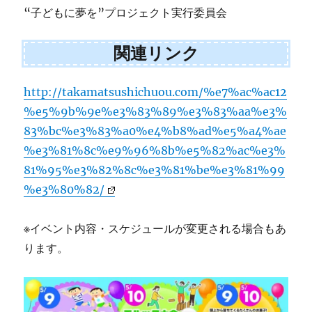
“子どもに夢を”プロジェクト実行委員会
関連リンク
http://takamatsushichuou.com/%e7%ac%ac12
%e5%9b%9e%e3%83%89%e3%83%aa%e3%
83%bc%e3%83%a0%e4%b8%ad%e5%a4%ae
%e3%81%8c%e9%96%8b%e5%82%ac%e3%
81%95%e3%82%8c%e3%81%be%e3%81%99
%e3%80%82/
※イベント内容・スケジュールが変更される場合もあ
ります。