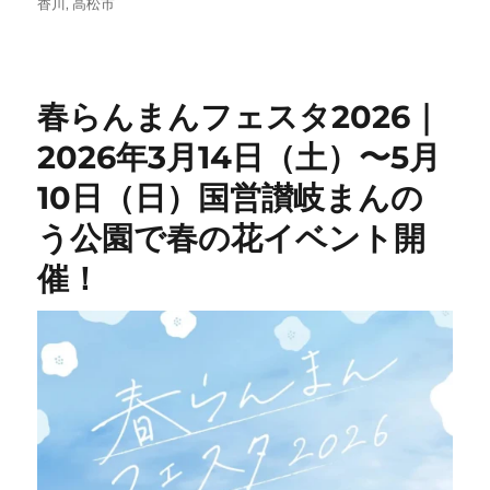
日:
ゴ
香川
,
高松市
リ
ー
春らんまんフェスタ2026｜
2026年3月14日（土）〜5月
10日（日）国営讃岐まんの
う公園で春の花イベント開
催！