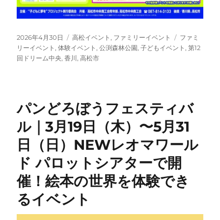
投
カ
タ
2026年4月30日
高松イベント
,
ファミリーイベント
ファミ
稿
テ
グ
リーイベント
,
体験イベント
,
公渕森林公園
,
子どもイベント
,
第12
日:
ゴ
回ドリーム中央
,
香川
,
高松市
リ
ー
パンどろぼうフェスティバ
ル｜3月19日（木）〜5月31
日（日）NEWレオマワール
ド パロットシアターで開
催！絵本の世界を体験でき
るイベント