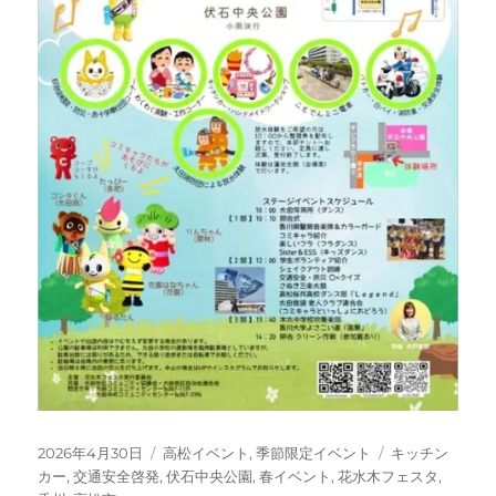
投
カ
タ
2026年4月30日
高松イベント
,
季節限定イベント
キッチン
稿
テ
グ
カー
,
交通安全啓発
,
伏石中央公園
,
春イベント
,
花水木フェスタ
,