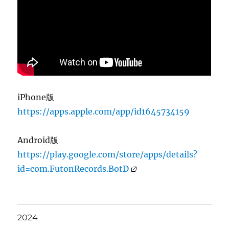
iPhone版
https://apps.apple.com/app/id1645734159
Android版
https://play.google.com/store/apps/details?
id=com.FutonRecords.BotD
2024