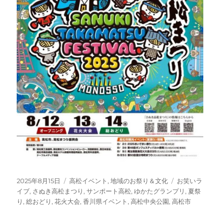
投
カ
タ
2025年8月15日
高松イベント
,
地域のお祭り＆文化
お笑いラ
稿
テ
グ
イブ
,
さぬき高松まつり
,
サンポート高松
,
ゆかたグランプリ
,
夏祭
日:
ゴ
り
,
総おどり
,
花火大会
,
香川県イベント
,
高松中央公園
,
高松市
リ